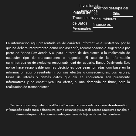
Inversionistas
Derechos de
Mapa del
Davivienda
Política de
los
Sitio
Tratamiento
consumidores
de Datos
financieros
Personales
La información aquí presentada es de carácter informativo e ilustrativo, por lo
que no deberá interpretarse como una asesoría, recomendación o sugerencia por
parte de Banco Davivienda S.A. para la toma de decisiones o la realización de
cualquier tipo de transacciones o negocios. El uso de la información
suministrada es de exclusiva responsabilidad del usuario. Banco Davivienda S.A.
no se hace responsable por las decisiones que sean tomadas con base en la
información aquí presentada, ni por sus efectos o consecuencias. Los valores,
tasas de interés y demás datos que allí se encuentren son puramente
informativos y no constituyen una oferta, ni una demanda en firme, para la
realización de transacciones.
Recuerde por su seguridad que el Banco Davivienda nunca solicita a través de este medio
información confidencial o financiera, como usuarios y claves de acceso a nuestros canales, ni
números de productos como cuentas, números de tarjetas de crédito o similares.
Banco Davivienda S.A. Todos los derechos reservados 2024