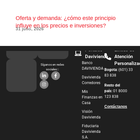
Oferta y demanda: ¿cómo este principio
¿Qu
influye en los precios e inversiones?
pue
31 julio, 2026
28 j
Portales
Líneas de
Davivienda
Atención
Banco
Personaliza
Síganos en redes
DAVIVIENDA
sociales:::
Bogota:
(601) 33
83 838
Davivienda
Corredores
Resto del
país:
01 8000
Mis
123 838
Finanzas en
Casa
Contáctanos
Visión
Davivienda
Fiduciaria
Davivienda
S.A.