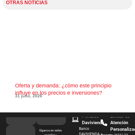
OTRAS NOTICIAS
Oferta y demanda: ¿cómo este principio
¿Qu
influye en los precios e inversiones?
pue
31 julio, 2026
28 j
Portales
Líneas de
Davivienda
Atención
Banco
Personaliza
Síganos en redes
DAVIVIENDA
sociales:::