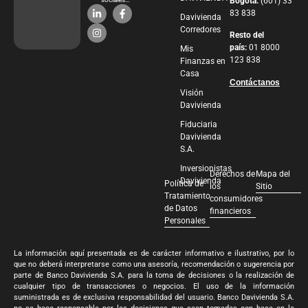
Bogota:
(601) 33
83 838
Davivienda
Corredores
Resto del
país:
01 8000
Mis
123 838
Finanzas en
Casa
Contáctanos
Visión
Davivienda
Fiduciaria
Davivienda
S.A.
Inversionistas
Derechos de
Mapa del
Davivienda
Política de
los
Sitio
Tratamiento
consumidores
de Datos
financieros
Personales
La información aquí presentada es de carácter informativo e ilustrativo, por lo
que no deberá interpretarse como una asesoría, recomendación o sugerencia por
parte de Banco Davivienda S.A. para la toma de decisiones o la realización de
cualquier tipo de transacciones o negocios. El uso de la información
suministrada es de exclusiva responsabilidad del usuario. Banco Davivienda S.A.