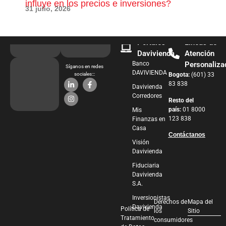
influye en los precios e inversiones?
pue
31 julio, 2026
28 j
Portales
Líneas de
Davivienda
Atención
Banco
Personaliza
Síganos en redes
DAVIVIENDA
sociales:::
Bogota:
(601) 33
83 838
Davivienda
Corredores
Resto del
país:
01 8000
Mis
123 838
Finanzas en
Casa
Contáctanos
Visión
Davivienda
Fiduciaria
Davivienda
S.A.
Inversionistas
Derechos de
Mapa del
Davivienda
Política de
los
Sitio
Tratamiento
consumidores