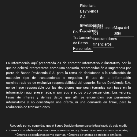
Fiduciaria
Davivienda
S.A.
Inversionistas
Derechos de
Mapa del
Davivienda
Política de
los
Sitio
Tratamiento
consumidores
de Datos
financieros
Personales
La información aquí presentada es de carácter informativo e ilustrativo, por lo
que no deberá interpretarse como una asesoría, recomendación o sugerencia por
parte de Banco Davivienda S.A. para la toma de decisiones o la realización de
cualquier tipo de transacciones o negocios. El uso de la información
suministrada es de exclusiva responsabilidad del usuario. Banco Davivienda S.A.
no se hace responsable por las decisiones que sean tomadas con base en la
información aquí presentada, ni por sus efectos o consecuencias. Los valores,
tasas de interés y demás datos que allí se encuentren son puramente
informativos y no constituyen una oferta, ni una demanda en firme, para la
realización de transacciones.
Recuerde por su seguridad que el Banco Davivienda nunca solicita a través de este medio
información confidencial o financiera, como usuarios y claves de acceso a nuestros canales, ni
números de productos como cuentas, números de tarjetas de crédito o similares.