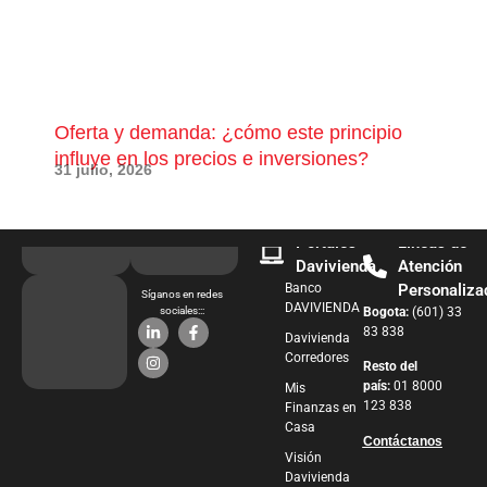
Oferta y demanda: ¿cómo este principio
¿Qu
influye en los precios e inversiones?
pue
31 julio, 2026
28 j
Portales
Líneas de
Davivienda
Atención
Banco
Personaliza
Síganos en redes
DAVIVIENDA
sociales:::
Bogota:
(601) 33
83 838
Davivienda
Corredores
Resto del
país:
01 8000
Mis
123 838
Finanzas en
Casa
Contáctanos
Visión
Davivienda