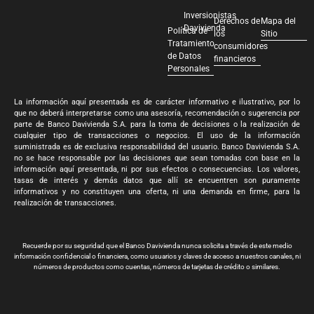
Inversionistas
Derechos de
Mapa del
Davivienda
Política de
los
Sitio
Tratamiento
consumidores
de Datos
financieros
Personales
La información aquí presentada es de carácter informativo e ilustrativo, por lo
que no deberá interpretarse como una asesoría, recomendación o sugerencia por
parte de Banco Davivienda S.A. para la toma de decisiones o la realización de
cualquier tipo de transacciones o negocios. El uso de la información
suministrada es de exclusiva responsabilidad del usuario. Banco Davivienda S.A.
no se hace responsable por las decisiones que sean tomadas con base en la
información aquí presentada, ni por sus efectos o consecuencias. Los valores,
tasas de interés y demás datos que allí se encuentren son puramente
informativos y no constituyen una oferta, ni una demanda en firme, para la
realización de transacciones.
Recuerde por su seguridad que el Banco Davivienda nunca solicita a través de este medio
información confidencial o financiera, como usuarios y claves de acceso a nuestros canales, ni
números de productos como cuentas, números de tarjetas de crédito o similares.
Banco Davivienda S.A. Todos los derechos reservados 2024