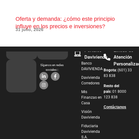
Oferta y demanda: ¿cómo este principio
¿Qu
influye en los precios e inversiones?
pue
31 julio, 2026
28 j
Portales
Líneas de
Davivienda
Atención
Banco
Personaliza
Síganos en redes
DAVIVIENDA
sociales:::
Bogota:
(601) 33
83 838
Davivienda
Corredores
Resto del
país:
01 8000
Mis
123 838
Finanzas en
Casa
Contáctanos
Visión
Davivienda
Fiduciaria
Davivienda
S.A.