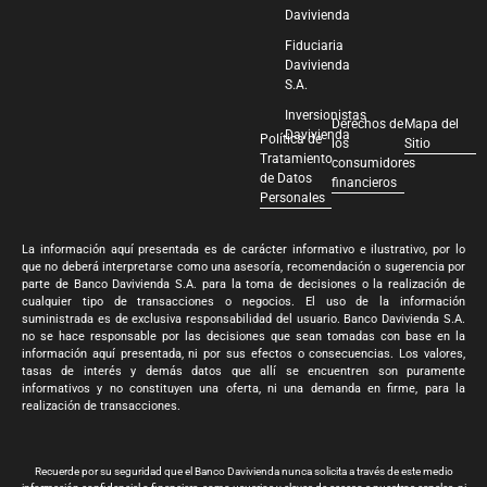
Davivienda
Fiduciaria
Davivienda
S.A.
Inversionistas
Derechos de
Mapa del
Davivienda
Política de
los
Sitio
Tratamiento
consumidores
de Datos
financieros
Personales
La información aquí presentada es de carácter informativo e ilustrativo, por lo
que no deberá interpretarse como una asesoría, recomendación o sugerencia por
parte de Banco Davivienda S.A. para la toma de decisiones o la realización de
cualquier tipo de transacciones o negocios. El uso de la información
suministrada es de exclusiva responsabilidad del usuario. Banco Davivienda S.A.
no se hace responsable por las decisiones que sean tomadas con base en la
información aquí presentada, ni por sus efectos o consecuencias. Los valores,
tasas de interés y demás datos que allí se encuentren son puramente
informativos y no constituyen una oferta, ni una demanda en firme, para la
realización de transacciones.
Recuerde por su seguridad que el Banco Davivienda nunca solicita a través de este medio