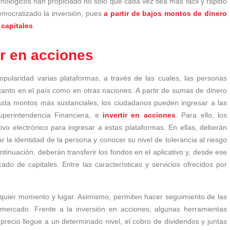
cnológicos han propiciado no solo que cada vez sea más fácil y rápido
democratizado la inversión, pues
a partir de bajos montos de dinero
 capitales
.
ir en acciones
pularidad varias plataformas, a través de las cuales, las personas
 tanto en el país como en otras naciones. A partir de sumas de dinero
ta montos más sustanciales, los ciudadanos pueden ingresar a las
uperintendencia Financiera, e
invertir en acciones
. Para ello, los
ivo electrónico para ingresar a estas plataformas. En ellas, deberán
ar la identidad de la persona y conocer su nivel de tolerancia al riesgo
ontinuación, deberán transferir los fondos en el aplicativo y, desde ese
do de capitales. Entre las características y servicios ofrecidos por
lquier momento y lugar. Asimismo, permiten hacer seguimiento de las
 mercado. Frente a la inversión en acciones, algunas herramientas
l precio llegue a un determinado nivel, el cobro de dividendos y juntas