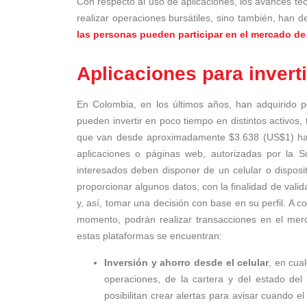
Con respecto al uso de aplicaciones, los avances te
realizar operaciones bursátiles, sino también, han 
las personas pueden participar en el mercado de
Aplicaciones para invert
En Colombia, en los últimos años, han adquirido po
pueden invertir en poco tiempo en distintos activos,
que van desde aproximadamente $3.638 (US$1) has
aplicaciones o páginas web, autorizadas por la S
interesados deben disponer de un celular o disposit
proporcionar algunos datos, con la finalidad de valid
y, así, tomar una decisión con base en su perfil. A c
momento, podrán realizar transacciones en el merca
estas plataformas se encuentran:
Inversión y ahorro desde el celular
, en cua
operaciones, de la cartera y del estado del
posibilitan crear alertas para avisar cuando e