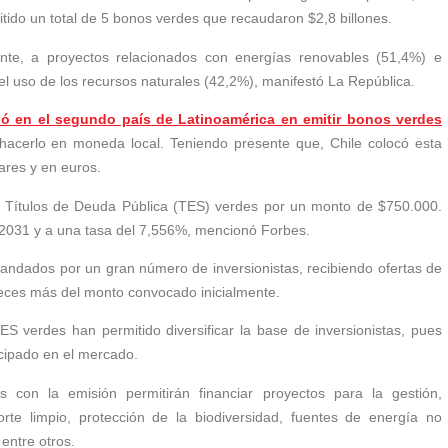
itido un total de 5 bonos verdes que recaudaron $2,8 billones.
ente, a proyectos relacionados con energías renovables (51,4%) e
a del uso de los recursos naturales (42,2%), manifestó La República.
ió en el segundo país de Latinoamérica en emitir bonos verdes
 hacerlo en moneda local. Teniendo presente que, Chile colocó esta
lares y en euros.
tó Títulos de Deuda Pública (TES) verdes por un monto de $750.000.
 2031 y a una tasa del 7,556%, mencionó Forbes.
mandados por un gran número de inversionistas, recibiendo ofertas de
 veces más del monto convocado inicialmente.
TES verdes han permitido diversificar la base de inversionistas, pues
cipado en el mercado.
s con la emisión permitirán financiar proyectos para la gestión,
te limpio, protección de la biodiversidad, fuentes de energía no
 entre otros.