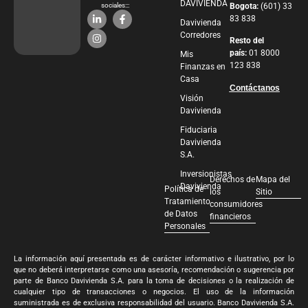
DAVIVIENDA
sociales:::
Bogota:
(601) 33
83 838
Davivienda
Corredores
Resto del
país:
01 8000
Mis
123 838
Finanzas en
Casa
Contáctanos
Visión
Davivienda
Fiduciaria
Davivienda
S.A.
Inversionistas
Derechos de
Mapa del
Davivienda
Política de
los
Sitio
Tratamiento
consumidores
de Datos
financieros
Personales
La información aquí presentada es de carácter informativo e ilustrativo, por lo
que no deberá interpretarse como una asesoría, recomendación o sugerencia por
parte de Banco Davivienda S.A. para la toma de decisiones o la realización de
cualquier tipo de transacciones o negocios. El uso de la información
suministrada es de exclusiva responsabilidad del usuario. Banco Davivienda S.A.