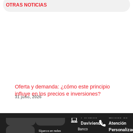
OTRAS NOTICIAS
Oferta y demanda: ¿cómo este principio
¿Qu
influye en los precios e inversiones?
pue
31 julio, 2026
28 j
Portales
Líneas de
Davivienda
Atención
Banco
Personaliza
Síganos en redes