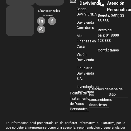
Davivienda
Atención
Banco
Personaliza
Síganos en redes
DAVIVIENDA
sociales:::
Bogota:
(601) 33
83 838
Davivienda
Corredores
Resto del
país:
01 8000
Mis
123 838
Finanzas en
Casa
Contáctanos
Visión
Davivienda
Fiduciaria
Davivienda
S.A.
Inversionistas
Derechos de
Mapa del
Davivienda
Política de
los
Sitio
Tratamiento
consumidores
de Datos
financieros
Personales
La información aquí presentada es de carácter informativo e ilustrativo, por lo
que no deberá interpretarse como una asesoría, recomendación o sugerencia por