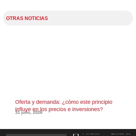
OTRAS NOTICIAS
Oferta y demanda: ¿cómo este principio
¿Qu
influye en los precios e inversiones?
pue
31 julio, 2026
28 j
Portales
Líneas de