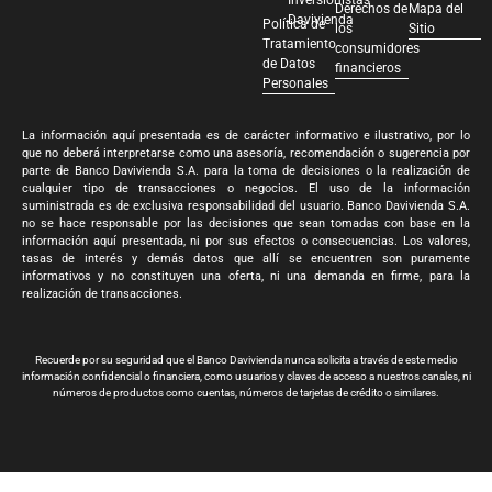
Derechos de
Mapa del
Davivienda
Política de
los
Sitio
Tratamiento
consumidores
de Datos
financieros
Personales
La información aquí presentada es de carácter informativo e ilustrativo, por lo
que no deberá interpretarse como una asesoría, recomendación o sugerencia por
parte de Banco Davivienda S.A. para la toma de decisiones o la realización de
cualquier tipo de transacciones o negocios. El uso de la información
suministrada es de exclusiva responsabilidad del usuario. Banco Davivienda S.A.
no se hace responsable por las decisiones que sean tomadas con base en la
información aquí presentada, ni por sus efectos o consecuencias. Los valores,
tasas de interés y demás datos que allí se encuentren son puramente
informativos y no constituyen una oferta, ni una demanda en firme, para la
realización de transacciones.
Recuerde por su seguridad que el Banco Davivienda nunca solicita a través de este medio
información confidencial o financiera, como usuarios y claves de acceso a nuestros canales, ni
números de productos como cuentas, números de tarjetas de crédito o similares.
Banco Davivienda S.A. Todos los derechos reservados 2024