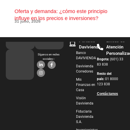
Oferta y demanda: ¿cómo este principio
¿Qu
influye en los precios e inversiones?
pue
31 julio, 2026
28 j
Portales
Líneas de
Davivienda
Atención
Banco
Personaliza
Síganos en redes
DAVIVIENDA
sociales:::
Bogota:
(601) 33
83 838
Davivienda
Corredores
Resto del
país:
01 8000
Mis
123 838
Finanzas en
Casa
Contáctanos
Visión
Davivienda
Fiduciaria
Davivienda
S.A.
Inversionistas