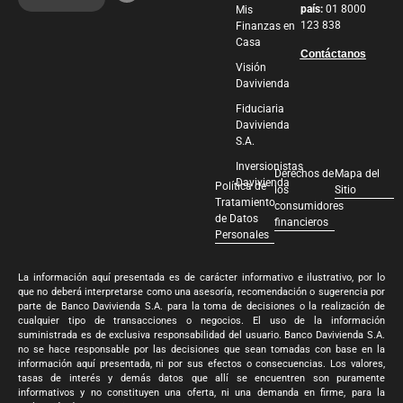
país:
01 8000
Mis
123 838
Finanzas en
Casa
Contáctanos
Visión
Davivienda
Fiduciaria
Davivienda
S.A.
Inversionistas
Derechos de
Mapa del
Davivienda
Política de
los
Sitio
Tratamiento
consumidores
de Datos
financieros
Personales
La información aquí presentada es de carácter informativo e ilustrativo, por lo
que no deberá interpretarse como una asesoría, recomendación o sugerencia por
parte de Banco Davivienda S.A. para la toma de decisiones o la realización de
cualquier tipo de transacciones o negocios. El uso de la información
suministrada es de exclusiva responsabilidad del usuario. Banco Davivienda S.A.
no se hace responsable por las decisiones que sean tomadas con base en la
información aquí presentada, ni por sus efectos o consecuencias. Los valores,
tasas de interés y demás datos que allí se encuentren son puramente
informativos y no constituyen una oferta, ni una demanda en firme, para la