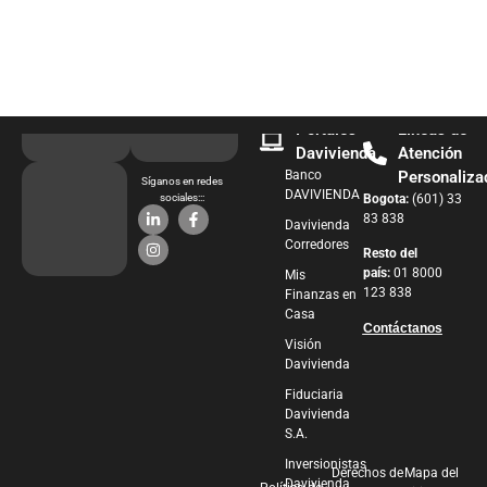
Portales
Líneas de
Davivienda
Atención
Banco
Personaliza
Síganos en redes
DAVIVIENDA
sociales:::
Bogota:
(601) 33
83 838
Davivienda
Corredores
Resto del
país:
01 8000
Mis
123 838
Finanzas en
Casa
Contáctanos
Visión
Davivienda
Fiduciaria
Davivienda
S.A.
Inversionistas
Derechos de
Mapa del
Davivienda