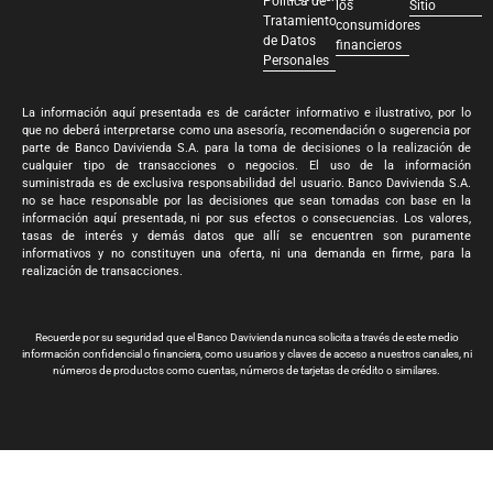
Política de
los
Sitio
Tratamiento
consumidores
de Datos
financieros
Personales
La información aquí presentada es de carácter informativo e ilustrativo, por lo
que no deberá interpretarse como una asesoría, recomendación o sugerencia por
parte de Banco Davivienda S.A. para la toma de decisiones o la realización de
cualquier tipo de transacciones o negocios. El uso de la información
suministrada es de exclusiva responsabilidad del usuario. Banco Davivienda S.A.
no se hace responsable por las decisiones que sean tomadas con base en la
información aquí presentada, ni por sus efectos o consecuencias. Los valores,
tasas de interés y demás datos que allí se encuentren son puramente
informativos y no constituyen una oferta, ni una demanda en firme, para la
realización de transacciones.
Recuerde por su seguridad que el Banco Davivienda nunca solicita a través de este medio
información confidencial o financiera, como usuarios y claves de acceso a nuestros canales, ni
números de productos como cuentas, números de tarjetas de crédito o similares.
Banco Davivienda S.A. Todos los derechos reservados 2024