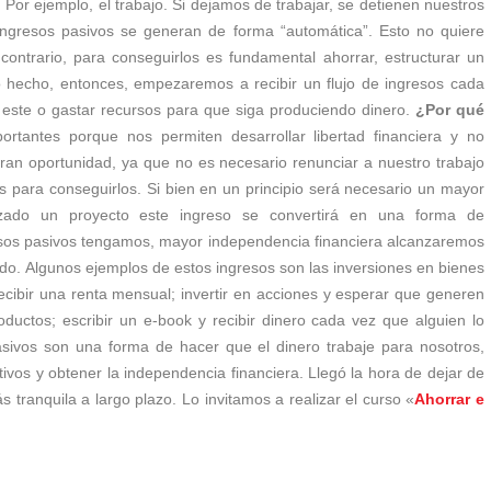
 Por ejemplo, el trabajo. Si dejamos de trabajar, se detienen nuestros
ngresos pasivos se generan de forma “automática”. Esto no quiere
ontrario, para conseguirlos es fundamental ahorrar, estructurar un
 hecho, entonces, empezaremos a recibir un flujo de ingresos cada
n este o gastar recursos para que siga produciendo dinero.
¿Por qué
rtantes porque nos permiten desarrollar libertad financiera y no
an oportunidad, ya que no es necesario renunciar a nuestro trabajo
ias para conseguirlos. Si bien en un principio será necesario un mayor
zado un proyecto este ingreso se convertirá en una forma de
resos pasivos tengamos, mayor independencia financiera alcanzaremos
ando. Algunos ejemplos de estos ingresos son las inversiones en bienes
ecibir una renta mensual; invertir en acciones y esperar que generen
oductos; escribir un e-book y recibir dinero cada vez que alguien lo
asivos son una forma de hacer que el dinero trabaje para nosotros,
ivos y obtener la independencia financiera. Llegó la hora de dejar de
 tranquila a largo plazo. Lo invitamos a realizar el curso «
Ahorrar e